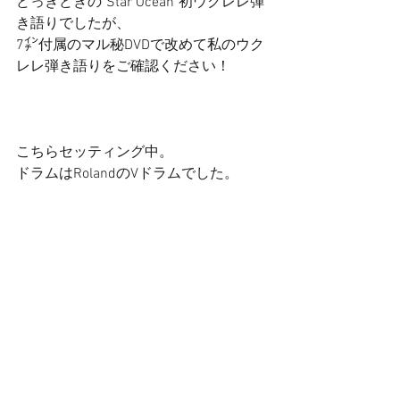
どっきどきの"Star Ocean"初ウクレレ弾
き語りでしたが、 
7㌅付属のマル秘DVDで改めて私のウク
レレ弾き語りをご確認ください！ 
こちらセッティング中。 
ドラムはRolandのVドラムでした。 