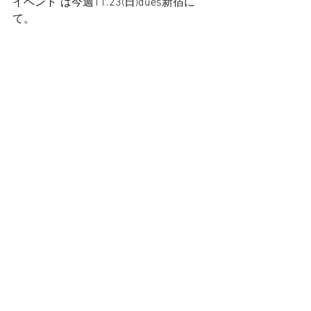
イベント"は今週11.23(日)dues新宿に
て。 