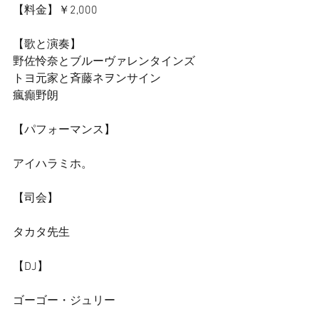
【料金】￥2,000 
【歌と演奏】 
野佐怜奈とブルーヴァレンタインズ 
トヨ元家と斉藤ネヲンサイン 
瘋癲野朗
【パフォーマンス】
アイハラミホ。
【司会】
タカタ先生
【DJ】
ゴーゴー・ジュリー