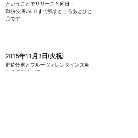
ということでリリースと同日！ 
単独公演vol.02まで残すところあとひと
月です。 
2015年11月3日(火祝)
野佐怜奈とブルーヴァレンタインズ単
独公演単独公演 vol.02  
～秋の！Happy Blue valetine's Day～ 
【場所】渋谷MILKY WAY 
【時間】11:30開場/12:00開演(
1h20m
) 
【料金】前売3000円(＋1d) 
【出演】野佐怜奈とブルーヴァレンタ
インズ 
(Gt.菊池ともか,Ba.横山由佳里,Ds.なかじ