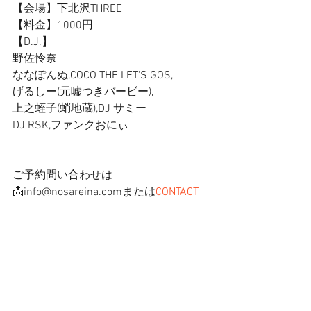
【会場】下北沢THREE 
【料金】1000円 
【D.J.】 
野佐怜奈 
ななぽんぬ,COCO THE LET'S GOS, 
げるしー(元嘘つきバービー), 
上之蛭子(蛸地蔵),DJ サミー 
DJ RSK,ファンクおにぃ 
ご予約問い合わせは 
📩info@nosareina.comまたは
CONTACT