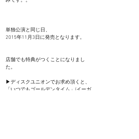
みです。。 
単独公演と同じ日、 
2015年11月3日に発売となります。 
店舗でも特典がつくことになりまし
た。 
▶ディスクユニオンでお求め頂くと、 
「いつでもゴールデンタイム」(イーガ
ル曲)収録の 
スタジオライブ録音盤CD-Rが付いてき
ます。 
野佐怜奈×イーガル(key)でのシンプルな
原典盤。 