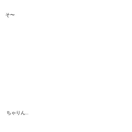
そ〜  
 ちゃりん… 