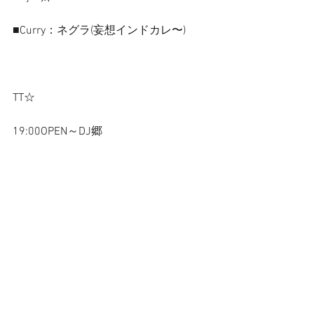
■Curry：ネグラ(妄想インドカレ〜) 
TT☆
19:00OPEN～DJ郷
19:30 イーガル(ゲストvo.野佐)
20:00 おおたえみり
20:35 シルヴプレ
21:15 野佐怜奈&SoundDemoSketchers
〜DJ郷 